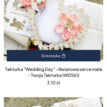
Do koszyka
Tekturka "Wedding Day" - Kwiatowe serce małe
- Twoja Tekturka (WD561)
Cena
3,10 zł