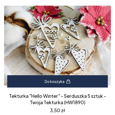
Do koszyka
Tekturka "Hello Winter" - Serduszka 5 sztuk -
Twoja Tekturka (HW1890)
Cena
3,50 zł