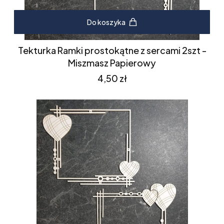
Do koszyka
Tekturka Ramki prostokątne z sercami 2szt -
Miszmasz Papierowy
Cena
4,50 zł