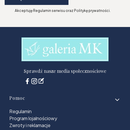
Akceptuję Regulamin serwisu oraz Politykę prywatności.
Sprawdź nasze media społecznościowe
Linki w stopce
Pomoc
Regulamin
Program lojalnościowy
Zwroty i reklamacje