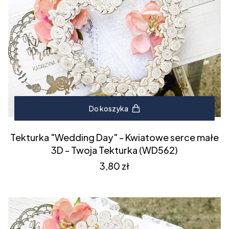
Do koszyka
Tekturka "Wedding Day" - Kwiatowe serce małe
3D - Twoja Tekturka (WD562)
Cena
3,80 zł