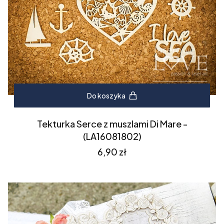
Do koszyka
Tekturka Serce z muszlami Di Mare -
(LA16081802)
Cena
6,90 zł