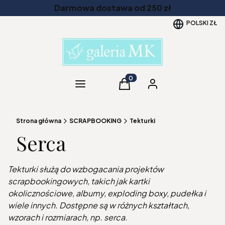
Darmowa dostawa od 250 zł
POLSKI
ZŁ
Kategorie
Produkty w koszyku: 0. Zob
Koszyk
Zaloguj się
Strona główna
SCRAPBOOKING
Tekturki
Serca
Tekturki służą do wzbogacania projektów
scrapbookingowych, takich jak kartki
okolicznościowe, albumy, exploding boxy, pudełka i
wiele innych. Dostępne są w różnych kształtach,
wzorach i rozmiarach, np. serca.