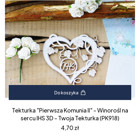
Do koszyka
Tekturka "Pierwsza Komunia II" - Winorośl na
sercu IHS 3D - Twoja Tekturka (PK918)
Cena
4,70 zł