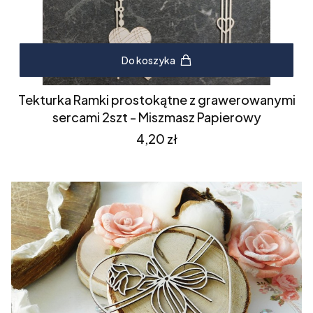
Do koszyka
Tekturka Ramki prostokątne z grawerowanymi
sercami 2szt - Miszmasz Papierowy
Cena
4,20 zł