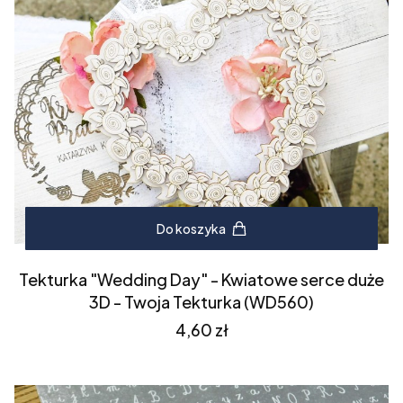
Do koszyka
Tekturka "Wedding Day" - Kwiatowe serce duże
3D - Twoja Tekturka (WD560)
Cena
4,60 zł