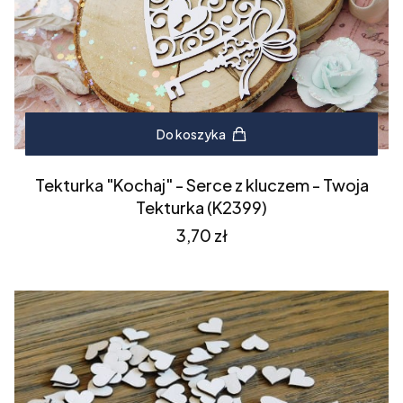
Do koszyka
Tekturka "Kochaj" - Serce z kluczem - Twoja
Tekturka (K2399)
Cena
3,70 zł