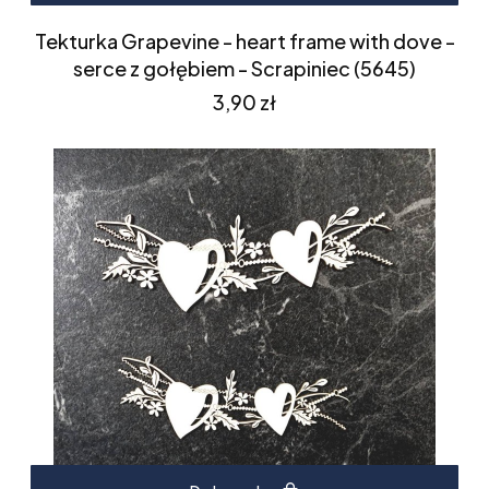
Tekturka Grapevine - heart frame with dove -
serce z gołębiem - Scrapiniec (5645)
Cena
3,90 zł