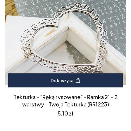
Do koszyka
Tekturka - "Ręką rysowane" - Ramka 21 - 2
warstwy - Twoja Tekturka (RR1223)
Cena
5,10 zł