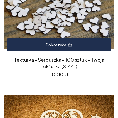
Do koszyka
Tekturka - Serduszka - 100 sztuk - Twoja
Tekturka (S1441)
Cena
10,00 zł