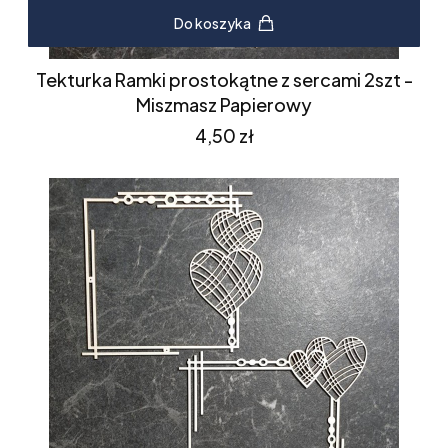
Do koszyka
Tekturka Ramki prostokątne z sercami 2szt -
Miszmasz Papierowy
Cena
4,50 zł