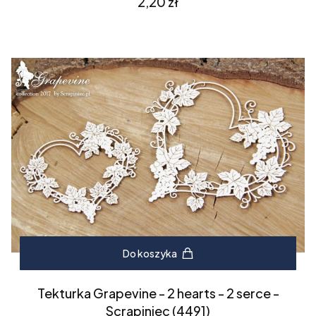
Cena
2,20 zł
Do koszyka
Tekturka Grapevine - 2 hearts - 2 serce -
Scrapiniec (4491)