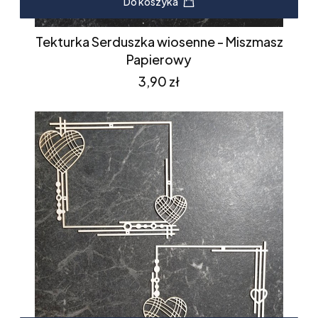
Do koszyka
Tekturka Serduszka wiosenne - Miszmasz
Papierowy
Cena
3,90 zł