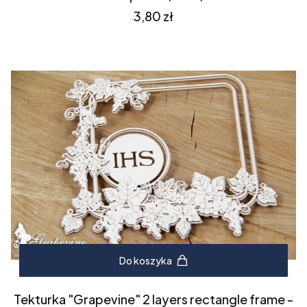
Cena
3,80 zł
Do koszyka
Tekturka "Grapevine" 2 layers rectangle frame -