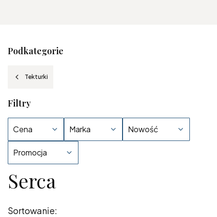
Podkategorie
Tekturki
Filtry
Cena
Marka
Nowość
Promocja
Serca
Koniec filtrów
Lista produktów
Sortowanie: