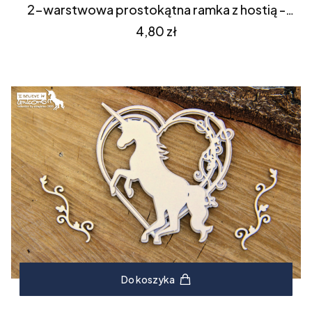
2-warstwowa prostokątna ramka z hostią -
Scrapiniec (4486)
Cena
4,80 zł
Do koszyka