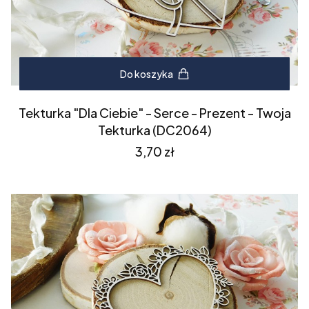
Do koszyka
Tekturka "Dla Ciebie" - Serce - Prezent - Twoja
Tekturka (DC2064)
Cena
3,70 zł