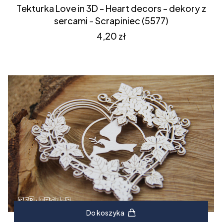
Tekturka Love in 3D - Heart decors - dekory z
sercami - Scrapiniec (5577)
Cena
4,20 zł
Do koszyka