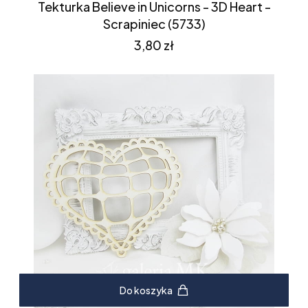
Tekturka Believe in Unicorns - 3D Heart -
Scrapiniec (5733)
Cena
3,80 zł
Do koszyka