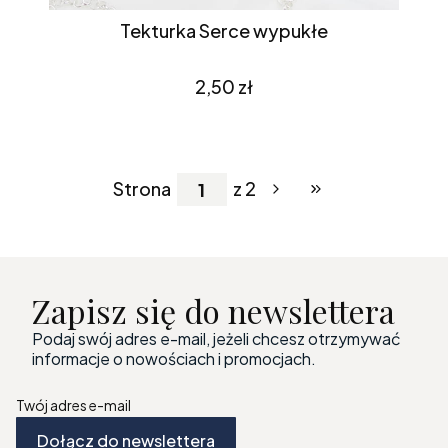
Tekturka Serce wypukłe
Cena
2,50 zł
Strona
z 2
Przejdź do ostatniej
Zapisz się do newslettera
Podaj swój adres e-mail, jeżeli chcesz otrzymywać
informacje o nowościach i promocjach.
Twój adres e-mail
Dołącz do newslettera