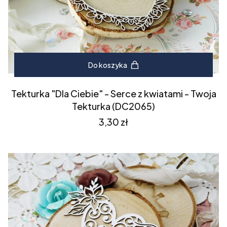
Do koszyka
Tekturka "Dla Ciebie" - Serce z kwiatami - Twoja
Tekturka (DC2065)
Cena
3,30 zł