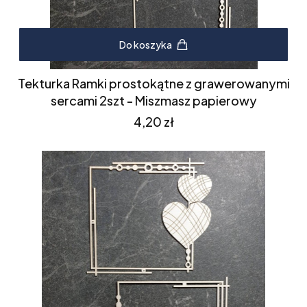
Do koszyka
Tekturka Ramki prostokątne z grawerowanymi
sercami 2szt - Miszmasz papierowy
Cena
4,20 zł