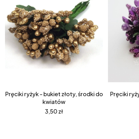
Pręciki ryżyk - bukiet złoty, środki do
Pręciki ryż
kwiatów
Cena
3,50 zł