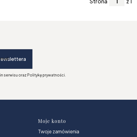
Strona
z 1
newslettera
-mail
n serwisu oraz Politykę prywatności.
topce
Moje konto
Twoje zamówienia