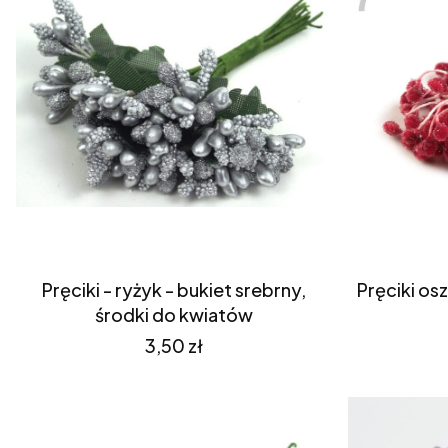
Pręciki - ryżyk - bukiet srebrny,
Pręciki os
środki do kwiatów
Cena
3,50 zł