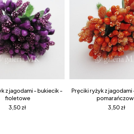
yk z jagodami - bukiecik -
Pręciki ryżyk z jagodami 
fioletowe
pomarańczow
Cena
Cena
3,50 zł
3,50 zł