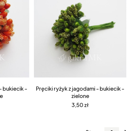
- bukiecik -
Pręciki ryżyk z jagodami - bukiecik -
e
zielone
Cena
3,50 zł