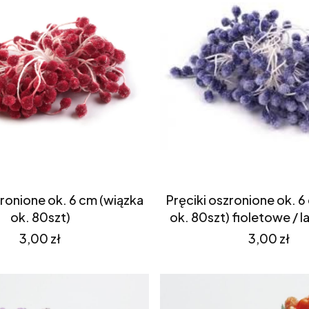
zronione ok. 6 cm (wiązka
Pręciki oszronione ok. 6
ok. 80szt)
ok. 80szt) fioletowe /
Cena
Cena
3,00 zł
3,00 zł