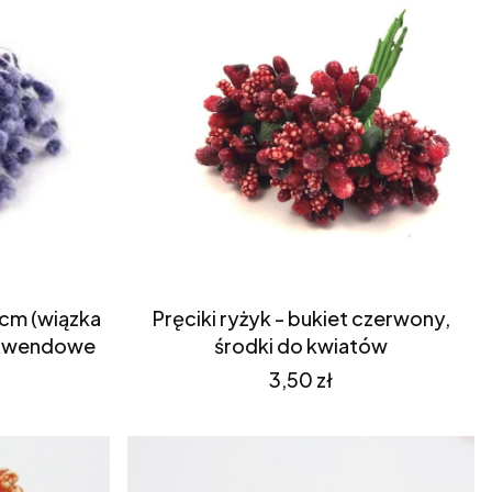
 cm (wiązka
Pręciki ryżyk - bukiet czerwony,
 lawendowe
środki do kwiatów
Cena
3,50 zł