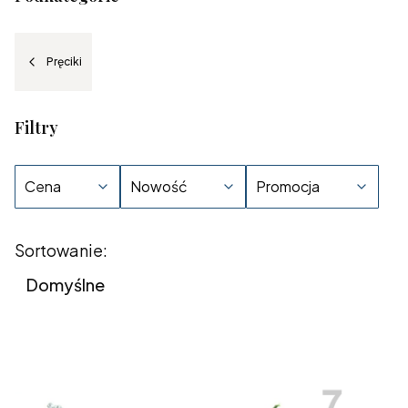
Pręciki
Filtry
Cena
Nowość
Promocja
Koniec filtrów
Lista produktów
Sortowanie:
Domyślne