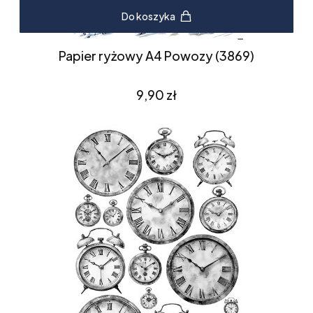
Do koszyka
Papier ryżowy A4 Powozy (3869)
Cena
9,90 zł