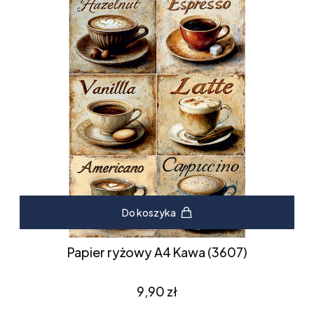
Do koszyka
Papier ryżowy A4 Kawa (3607)
Cena
9,90 zł