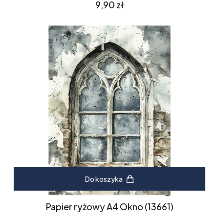
Cena
9,90 zł
Do koszyka
Papier ryżowy A4 Okno (13661)