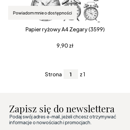
Powiadom mnie o dostępności
Papier ryżowy A4 Zegary (3599)
Cena
9,90 zł
Strona
z 1
Zapisz się do newslettera
Podaj swój adres e-mail, jeżeli chcesz otrzymywać
informacje o nowościach i promocjach.