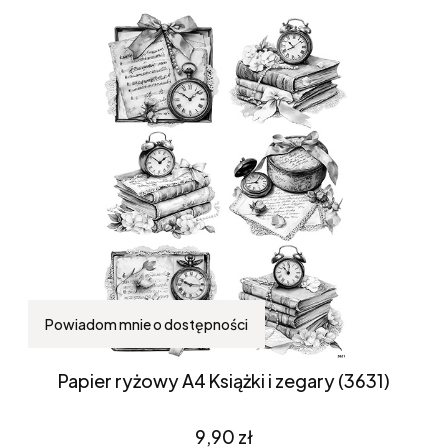
Powiadom mnie o dostępności
Papier ryżowy A4 Książki i zegary (3631)
Cena
9,90 zł