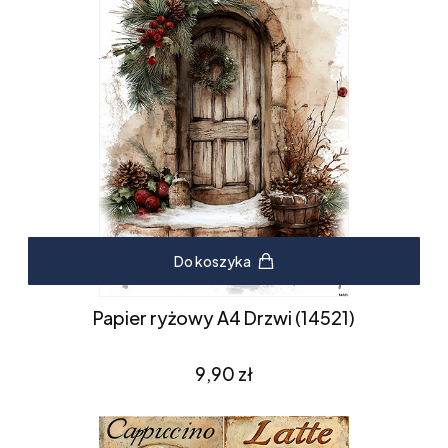
Do koszyka
Papier ryżowy A4 Drzwi (14521)
Cena
9,90 zł