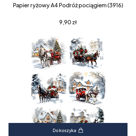
Papier ryżowy A4 Podróż pociągiem (3916)
Cena
9,90 zł
Do koszyka