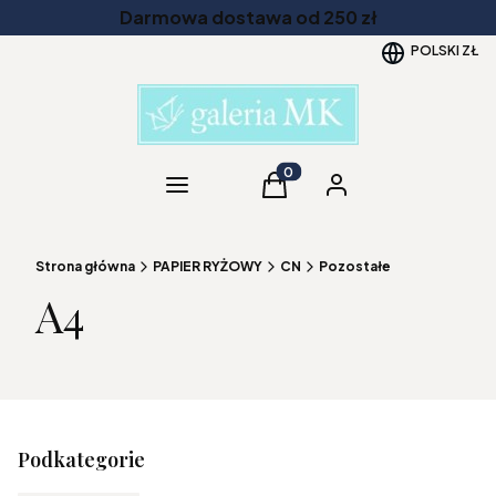
Darmowa dostawa od 250 zł
POLSKI
ZŁ
Kategorie
Produkty w koszyku: 0. Zob
Koszyk
Zaloguj się
Strona główna
PAPIER RYŻOWY
CN
Pozostałe
A4
Podkategorie