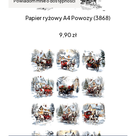
Powiadom mnie o dostępności
Papier ryżowy A4 Powozy (3868)
Cena
9,90 zł