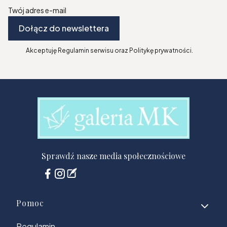
Twój adres e-mail
Dołącz do newslettera
Akceptuję Regulamin serwisu oraz Politykę prywatności.
Sprawdź nasze media społecznościowe
Linki w stopce
Pomoc
Regulamin