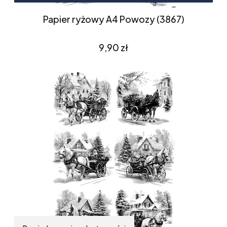
Papier ryżowy A4 Powozy (3867)
Cena
9,90 zł