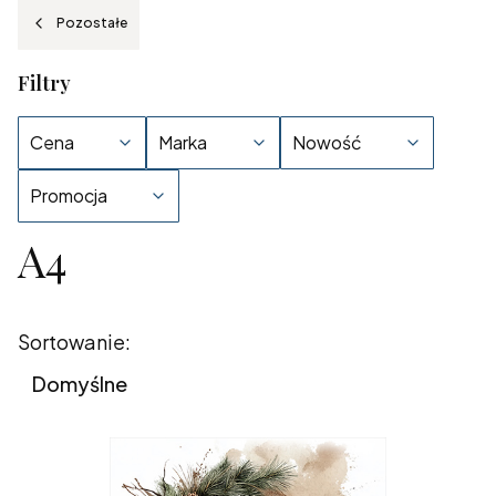
Pozostałe
Filtry
Cena
Marka
Nowość
Promocja
A4
Koniec filtrów
Lista produktów
Sortowanie:
Domyślne