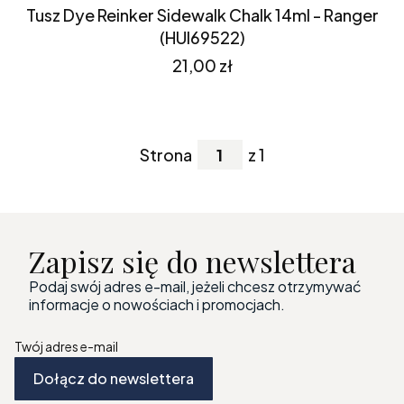
Tusz Dye Reinker Sidewalk Chalk 14ml - Ranger
(HUI69522)
Cena
21,00 zł
Strona
z 1
Zapisz się do newslettera
Podaj swój adres e-mail, jeżeli chcesz otrzymywać
informacje o nowościach i promocjach.
Twój adres e-mail
Dołącz do newslettera