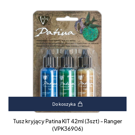
Do koszyka
Tusz kryjący Patina KIT 42ml (3szt) - Ranger
(VPK36906)