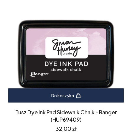
Do koszyka
Tusz Dye Ink Pad Sidewalk Chalk - Ranger
(HUP69409)
Cena
32,00 zł