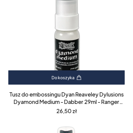
Do koszyka
Tusz do embossingu Dyan Reaveley Dylusions
Dyamond Medium - Dabber 29ml - Ranger
(DYM83894)
Cena
26,50 zł