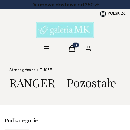
Darmowa dostawa od 250 zł
POLSKI
ZŁ
Kategorie
Produkty w koszyku: 0. Zob
Koszyk
Zaloguj się
Strona główna
TUSZE
RANGER - Pozostałe
Podkategorie