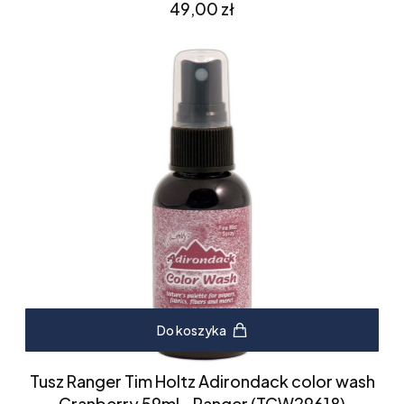
Cena
49,00 zł
Do koszyka
Tusz Ranger Tim Holtz Adirondack color wash
Cranberry 59ml - Ranger (TCW29618)