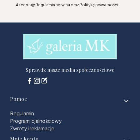
Akceptuję Regulamin serwisu oraz Politykę prywatności.
Sprawdź nasze media społecznościowe
Linki w stopce
Pomoc
Regulamin
Program lojalnościowy
Zwroty i reklamacje
Moje konto