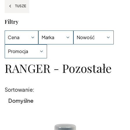
TUSZE
Filtry
Cena
Marka
Nowość
Promocja
RANGER - Pozostałe
Koniec filtrów
Lista produktów
Sortowanie:
Domyślne