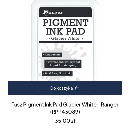
Do koszyka
Tusz Pigment Ink Pad Glacier White - Ranger
(RPP43089)
Cena
35,00 zł