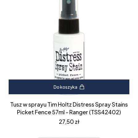
Do koszyka
Tusz w sprayu Tim Holtz Distress Spray Stains
Picket Fence 57ml - Ranger (TSS42402)
Cena
27,50 zł