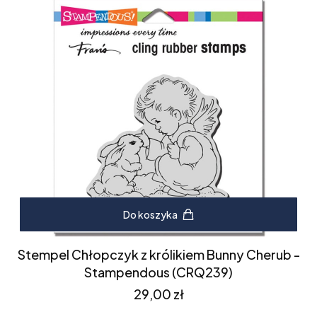
Do koszyka
Stempel Chłopczyk z królikiem Bunny Cherub -
Stampendous (CRQ239)
Cena
29,00 zł