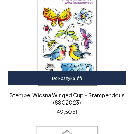
Do koszyka
Stempel Wiosna Winged Cup - Stampendous
(SSC2023)
Cena
49,50 zł