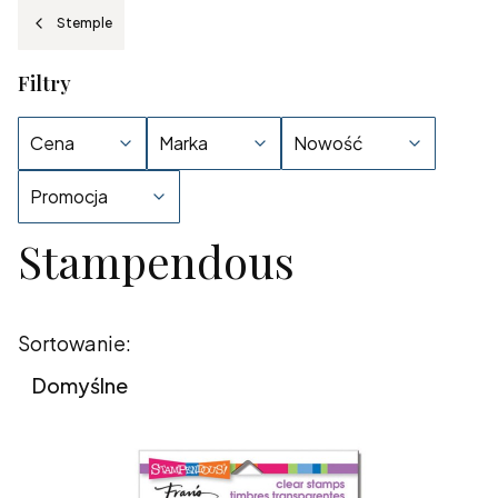
Stemple
Filtry
Cena
Marka
Nowość
Promocja
Stampendous
Koniec filtrów
Lista produktów
Sortowanie:
Domyślne