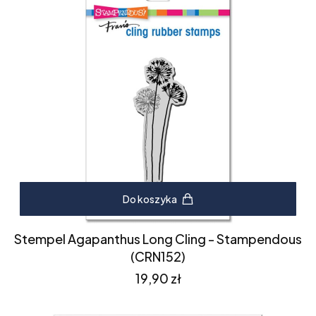
Do koszyka
Stempel Agapanthus Long Cling - Stampendous
(CRN152)
Cena
19,90 zł