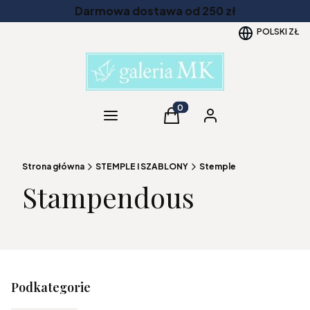
Darmowa dostawa od 250 zł
POLSKI
ZŁ
Kategorie
Produkty w koszyku: 0. Zob
Koszyk
Zaloguj się
Strona główna
STEMPLE I SZABLONY
Stemple
Stampendous
Podkategorie