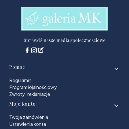
Sprawdź nasze media społecznościowe
Linki w stopce
Pomoc
Regulamin
Program lojalnościowy
Zwroty i reklamacje
Moje konto
Twoje zamówienia
Ustawienia konta