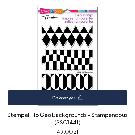
Do koszyka
Stempel Tło Geo Backgrounds - Stampendous
(SSC1441)
Cena
49,00 zł