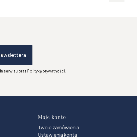
newslettera
-mail
n serwisu oraz Politykę prywatności.
topce
Moje konto
Twoje zamówienia
Ustawienia konta