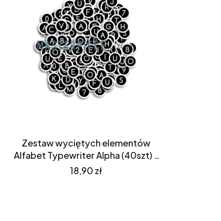
Zestaw wyciętych elementów
Alfabet Typewriter Alpha (40szt) -
Masterpiece Design
Cena
18,90 zł