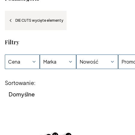
DIE CUTS wycięte elementy
Filtry
Cena
Marka
Nowość
Promo
Koniec filtrów
Lista produktów
Sortowanie:
Domyślne