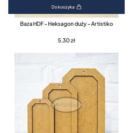
Do koszyka
Baza HDF - Heksagon duży - Artistiko
Cena
5,30 zł