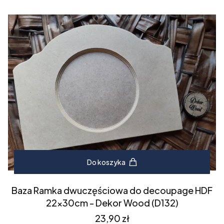
Do koszyka
Baza Ramka dwuczęściowa do decoupage HDF
22x30cm - Dekor Wood (D132)
Cena
23,90 zł