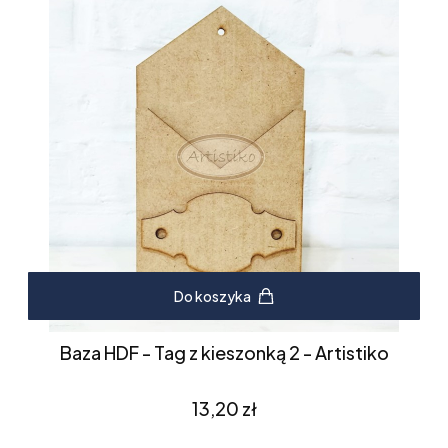
Do koszyka
Baza HDF - Tag z kieszonką 2 - Artistiko
Cena
13,20 zł