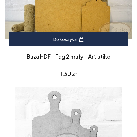
Do koszyka
Baza HDF - Tag 2 mały - Artistiko
Cena
1,30 zł