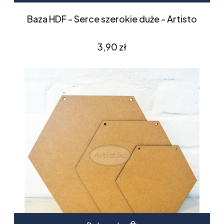
Baza HDF - Serce szerokie duże - Artisto
Cena
3,90 zł