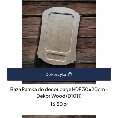
Do koszyka
Baza Ramka do decoupage HDF 30x20cm -
Dekor Wood (D1011)
Cena
16,50 zł