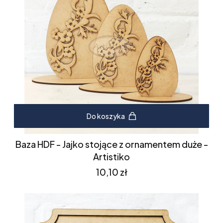
Do koszyka
Baza HDF - Jajko stojące z ornamentem duże -
Artistiko
Cena
10,10 zł