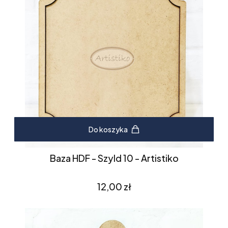
Do koszyka
Baza HDF - Szyld 10 - Artistiko
Cena
12,00 zł