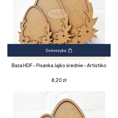
Do koszyka
Baza HDF - Pisanka Jajko średnie - Artistiko
Cena
8,20 zł