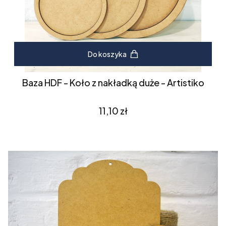
Do koszyka
Baza HDF - Koło z nakładką duże - Artistiko
Cena
11,10 zł