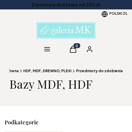
Darmowa dostawa od 250 zł
POLSKI
ZŁ
Kategorie
Produkty w koszyku: 0. Zob
Koszyk
Zaloguj się
ona główna
HDF, MDF, DREWNO, PLEXI
Przedmioty do zdobienia
Bazy MDF, HDF
Podkategorie