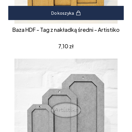
Do koszyka
Baza HDF - Tag z nakładką średni - Artistiko
Cena
7,10 zł