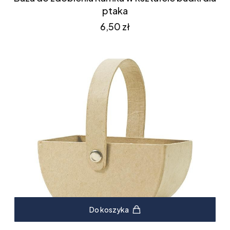
ptaka
Cena
6,50 zł
Do koszyka