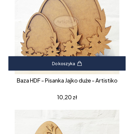
Do koszyka
Baza HDF - Pisanka Jajko duże - Artistiko
Cena
10,20 zł