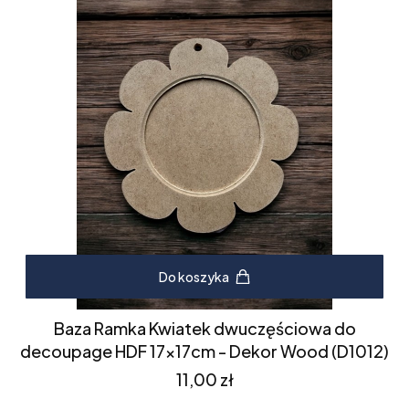
Do koszyka
Baza Ramka Kwiatek dwuczęściowa do
decoupage HDF 17x17cm - Dekor Wood (D1012)
Cena
11,00 zł