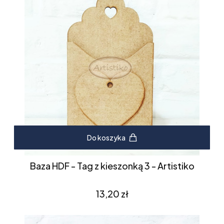
Do koszyka
Baza HDF - Tag z kieszonką 3 - Artistiko
Cena
13,20 zł