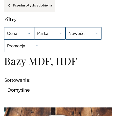
Przedmioty do zdobienia
Filtry
Cena
Marka
Nowość
Promocja
Bazy MDF, HDF
Koniec filtrów
Lista produktów
Sortowanie:
Domyślne