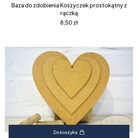
Baza do zdobienia Koszyczek prostokątny z
rączką
Cena
8,50 zł
Do koszyka