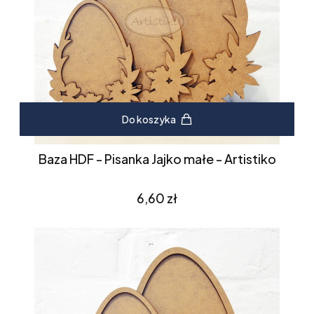
Do koszyka
Baza HDF - Pisanka Jajko małe - Artistiko
Cena
6,60 zł