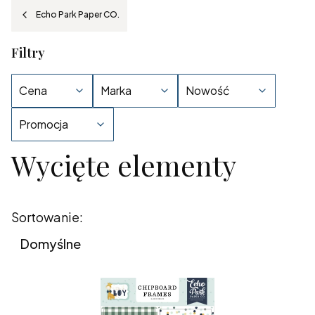
Echo Park Paper CO.
Filtry
Cena
Marka
Nowość
Promocja
Wycięte elementy
Koniec filtrów
Lista produktów
Sortowanie:
Domyślne