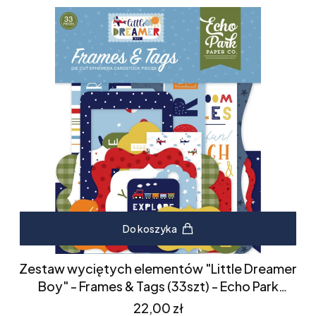
Do koszyka
Zestaw wyciętych elementów "Little Dreamer
Boy" - Frames & Tags (33szt) - Echo Park
(LDB238025)
Cena
22,00 zł