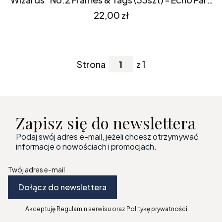
(WIW247025)
Cena
22,00 zł
Strona
z 1
Zapisz się do newslettera
Podaj swój adres e-mail, jeżeli chcesz otrzymywać
informacje o nowościach i promocjach.
Twój adres e-mail
Dołącz do newslettera
Akceptuję Regulamin serwisu oraz Politykę prywatności.