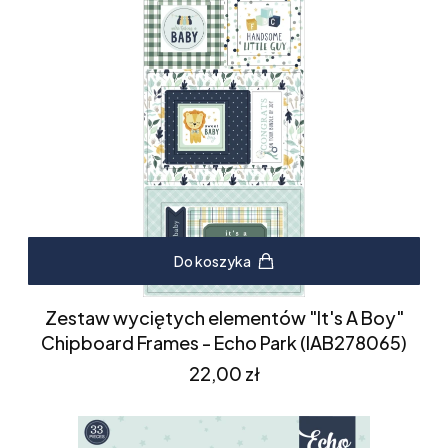
Do koszyka
Zestaw wyciętych elementów "It's A Boy"
Chipboard Frames - Echo Park (IAB278065)
Cena
22,00 zł