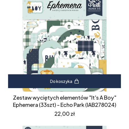
Do koszyka
Zestaw wyciętych elementów "It's A Boy"
Ephemera (33szt) - Echo Park (IAB278024)
Cena
22,00 zł