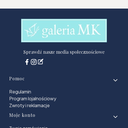
Sprawdź nasze media społecznościowe
Linki w stopce
Pomoc
Regulamin
Program lojalnościowy
Zwroty i reklamacje
Moje konto