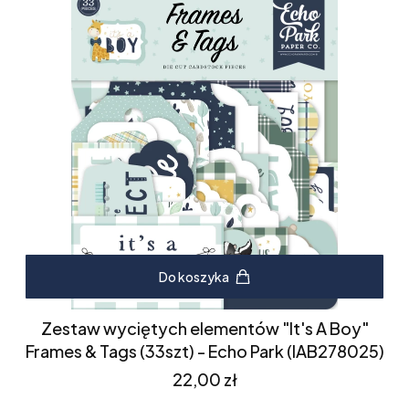
Do koszyka
Zestaw wyciętych elementów "It's A Boy"
Frames & Tags (33szt) - Echo Park (IAB278025)
Cena
22,00 zł