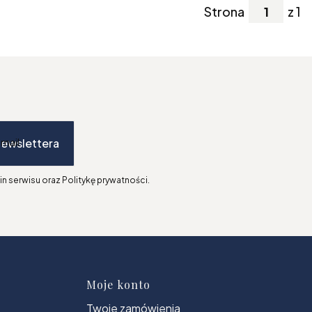
Strona
z 1
newslettera
-mail
n serwisu oraz Politykę prywatności.
topce
Moje konto
Twoje zamówienia