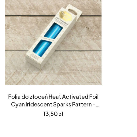
Folia do złoceń Heat Activated Foil
Cyan Iridescent Sparks Pattern -
Couture Creations (CO726049)
Cena
13,50 zł