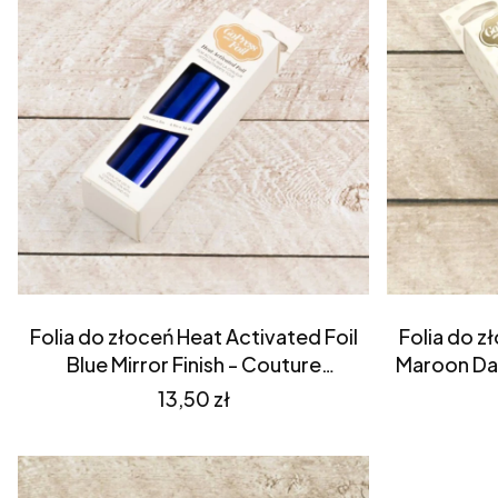
Folia do złoceń Heat Activated Foil
Folia do z
Blue Mirror Finish - Couture
Maroon Dar
Creations (CO725358)
Crea
Cena
13,50 zł