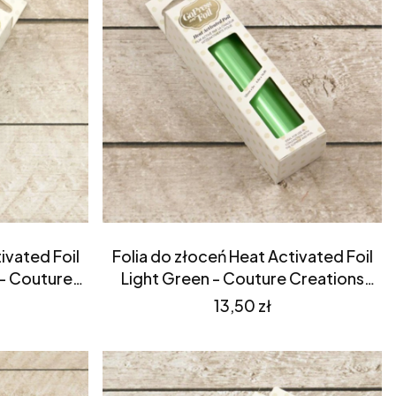
ivated Foil
Folia do złoceń Heat Activated Foil
 - Couture
Light Green - Couture Creations
6052)
(CO726060)
Cena
13,50 zł