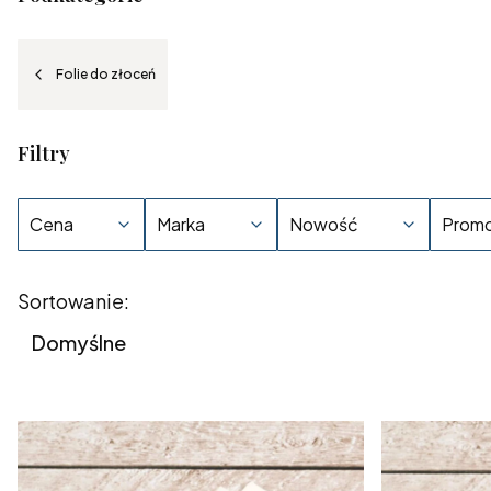
Folie do złoceń
Filtry
Cena
Marka
Nowość
Promo
Koniec filtrów
Lista produktów
Sortowanie:
Domyślne