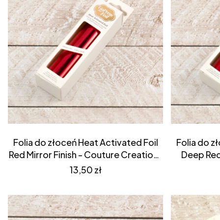
Folia do złoceń Heat Activated Foil
Folia do z
Red Mirror Finish - Couture Creations
Deep Red 
(CO725360)
Crea
Cena
13,50 zł