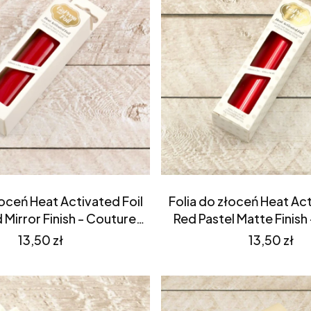
łoceń Heat Activated Foil
Folia do złoceń Heat Act
Mirror Finish - Couture
Red Pastel Matte Finish
tions (CO725390)
Creations (CO72
Cena
Cena
13,50 zł
13,50 zł