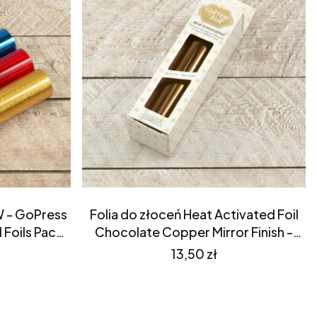
W - GoPress
Folia do złoceń Heat Activated Foil
 Foils Pack
Chocolate Copper Mirror Finish -
eations
Couture Creations (CO725691)
Cena
13,50 zł