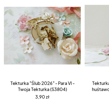
Tekturka "Ślub 2026" - Para VI -
Tekturka
Twoja Tekturka (S3804)
huśtawc
Cena
3,90 zł