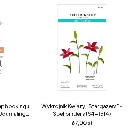
rapbookingu
Wykrojnik Kwiaty "Stargazers" -
Journaling
Spellbinders (S4-1514)
arketing
Cena
67,00 zł