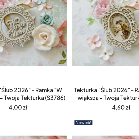
"Ślub 2026" - Ramka "W
Tekturka "Ślub 2026" - R
 - Twoja Tekturka (S3786)
większa - Twoja Tektur
Cena
Cena
4,00 zł
4,60 zł
Nowość