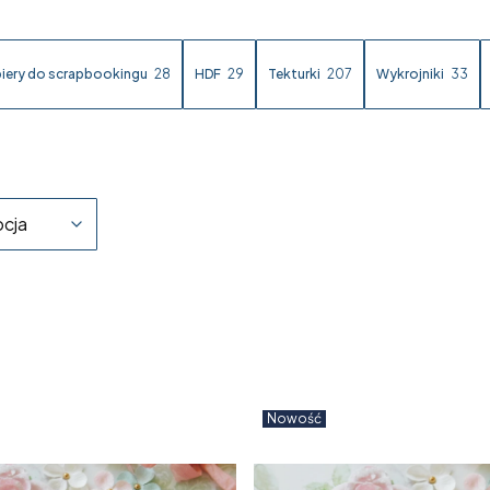
iery do scrapbookingu
28
HDF
29
Tekturki
207
Wykrojniki
33
cja
Nowość