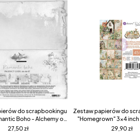
ierów do scrapbookingu
Zestaw papierów do sc
antic Boho - Alchemy of
"Homegrown" 3x4 inch 
Art (AA-RB-07)
Notecards - Prima M
Cena
Cena
27,50 zł
29,90 zł
(683474)