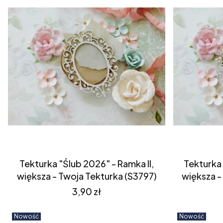
Tekturka "Ślub 2026" - Ramka II,
Tekturka 
większa - Twoja Tekturka (S3797)
większa -
Cena
3,90 zł
Nowość
Nowość