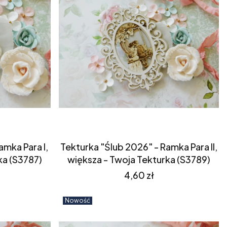
amka Para I,
Tekturka "Ślub 2026" - Ramka Para II,
ka (S3787)
większa - Twoja Tekturka (S3789)
Cena
4,60 zł
Nowość