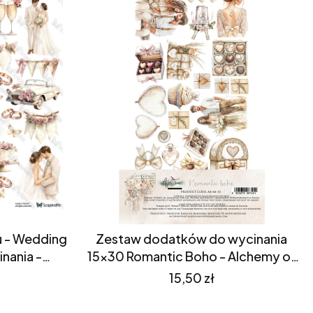
u - Wedding
Zestaw dodatków do wycinania
nania -
15x30 Romantic Boho - Alchemy of
Art (AA-RB-10)
Cena
15,50 zł