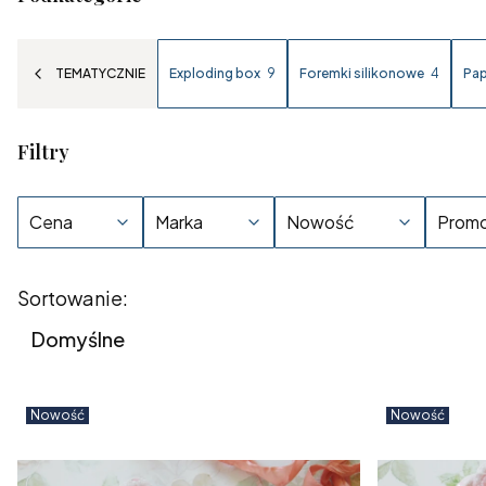
TEMATYCZNIE
Exploding box
9
Foremki silikonowe
4
Pap
Filtry
Cena
Marka
Nowość
Promo
Koniec filtrów
Lista produktów
Sortowanie:
Domyślne
Nowość
Nowość