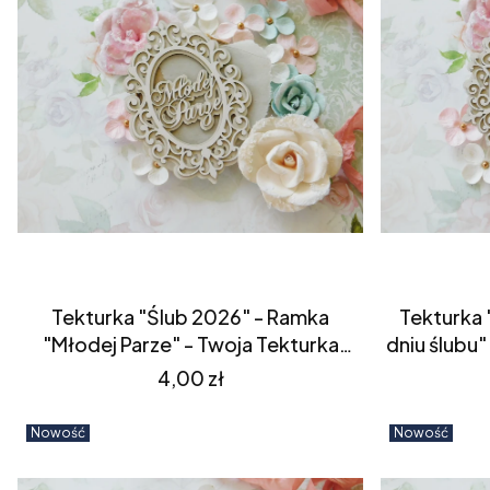
Tekturka "Ślub 2026" - Ramka
Tekturka 
"Młodej Parze" - Twoja Tekturka
dniu ślubu"
(S3784)
Cena
4,00 zł
Nowość
Nowość