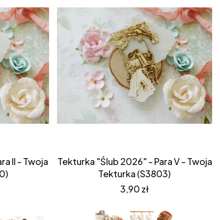
a II - Twoja
Tekturka "Ślub 2026" - Para V - Twoja
0)
Tekturka (S3803)
Cena
3,90 zł