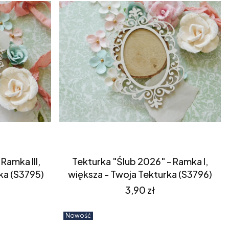
Ramka III,
Tekturka "Ślub 2026" - Ramka I,
ka (S3795)
większa - Twoja Tekturka (S3796)
Cena
3,90 zł
Nowość