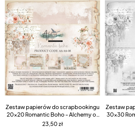
Zestaw papierów do scrapbookingu
Zestaw pap
20x20 Romantic Boho - Alchemy of
30x30 Rom
Art (AA-RB-08)
Cena
23,50 zł