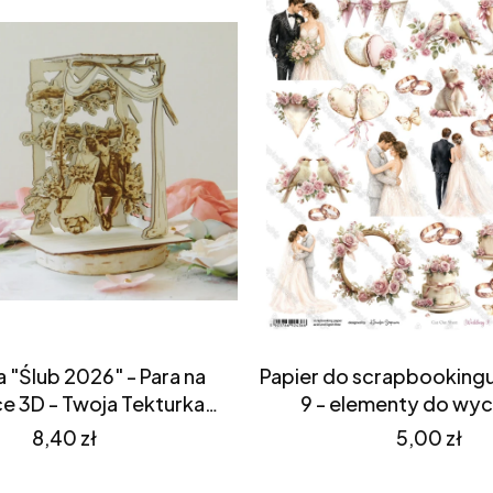
 "Ślub 2026" - Para na
Papier do scrapbooking
e 3D - Twoja Tekturka
9 - elementy do wyci
(S3809)
ScrapAndMe
Cena
Cena
8,40 zł
5,00 zł