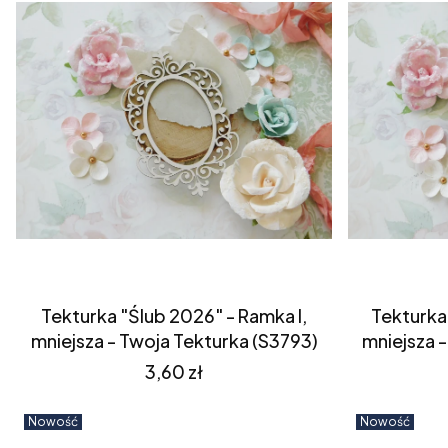
Tekturka "Ślub 2026" - Ramka I,
Tekturka 
mniejsza - Twoja Tekturka (S3793)
mniejsza 
Cena
3,60 zł
Nowość
Nowość