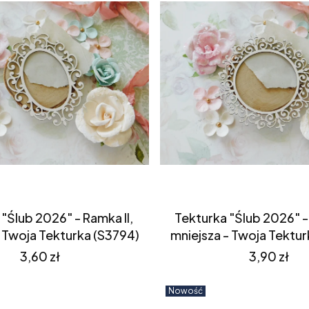
"Ślub 2026" - Ramka II,
Tekturka "Ślub 2026" - 
- Twoja Tekturka (S3794)
mniejsza - Twoja Tektur
Cena
Cena
3,60 zł
3,90 zł
Nowość