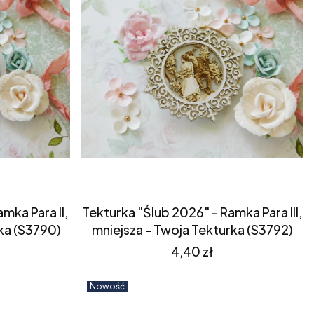
mka Para II,
Tekturka "Ślub 2026" - Ramka Para III,
ka (S3790)
mniejsza - Twoja Tekturka (S3792)
Cena
4,40 zł
Nowość