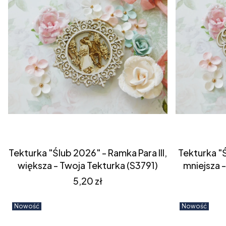
Tekturka "Ślub 2026" - Ramka Para III,
Tekturka "Ś
większa - Twoja Tekturka (S3791)
mniejsza 
Cena
5,20 zł
Nowość
Nowość