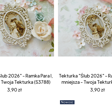
lub 2026" - Ramka Para I,
Tekturka "Ślub 2026" - Ra
- Twoja Tekturka (S3788)
mniejsza - Twoja Tektur
Cena
Cena
3,90 zł
3,90 zł
Nowość