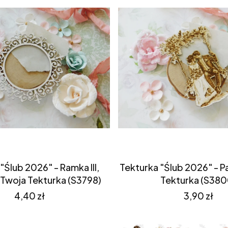
"Ślub 2026" - Ramka III,
Tekturka "Ślub 2026" - Par
 Twoja Tekturka (S3798)
Tekturka (S380
Cena
Cena
4,40 zł
3,90 zł