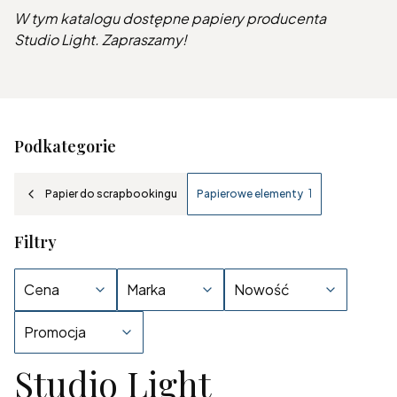
W tym katalogu dostępne papiery producenta
Studio Light. Zapraszamy!
Podkategorie
Papier do scrapbookingu
Papierowe elementy
1
Filtry
Cena
Marka
Nowość
Promocja
Studio Light
Koniec filtrów