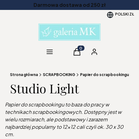
Darmowa dostawa od 250 zł
POLSKI
ZŁ
Kategorie
Produkty w koszyku: 0. Zob
Koszyk
Zaloguj się
Strona główna
SCRAPBOOKING
Papier do scrapbookingu
Studio Light
Papier do scrapbookingu to baza do pracy w
technikach scrapbookingowych. Dostępny jest w
wielu rozmiarach, ale podstawowy i zarazem
najbardziej popularny to 12x12 cali czyli ok. 30 x 30
cm.