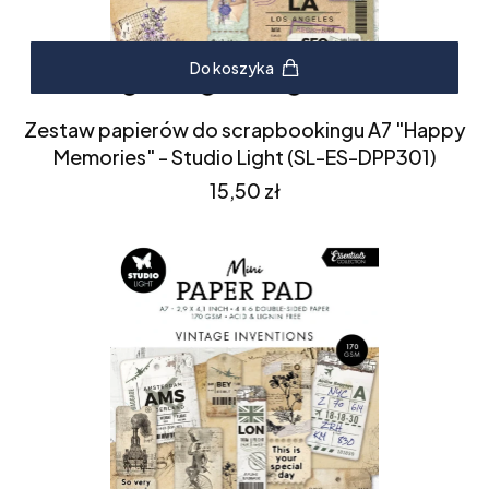
Do koszyka
Zestaw papierów do scrapbookingu A7 "Happy
Memories" - Studio Light (SL-ES-DPP301)
Cena
15,50 zł