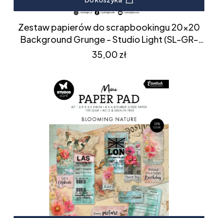
Zestaw papierów do scrapbookingu 20x20
Background Grunge - Studio Light (SL-GR-
DPP243)
Cena
35,00 zł