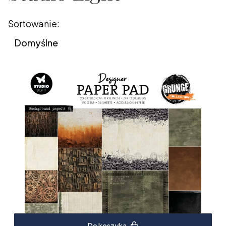
Lista produktów
Sortowanie:
Domyślne
Do koszyka