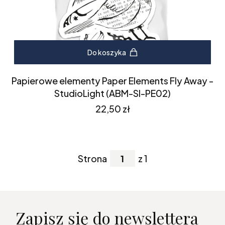
Do koszyka
Papierowe elementy Paper Elements Fly Away -
StudioLight (ABM-SI-PE02)
Cena
22,50 zł
Strona
z 1
Zapisz się do newslettera