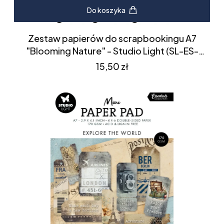
Do koszyka
Zestaw papierów do scrapbookingu A7
"Blooming Nature" - Studio Light (SL-ES-
DPP303)
Cena
15,50 zł