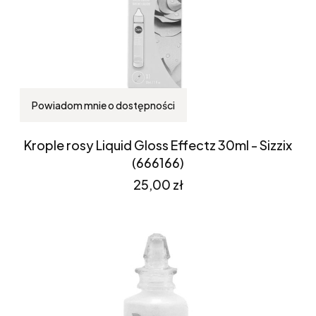
Powiadom mnie o dostępności
Krople rosy Liquid Gloss Effectz 30ml - Sizzix
(666166)
Cena
25,00 zł