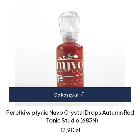
Do koszyka
Perełki w płynie Nuvo Crystal Drops Autumn Red
- Tonic Studio (683N)
Cena
12,90 zł