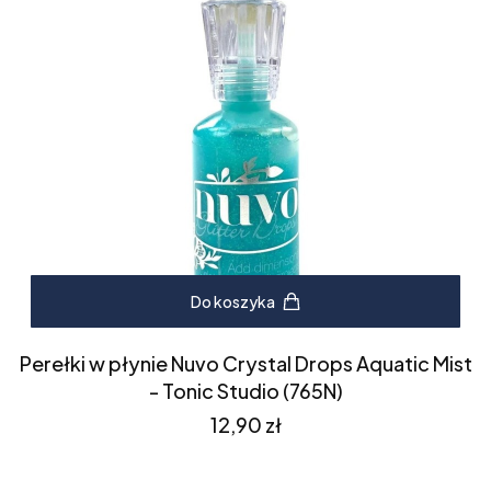
Do koszyka
Perełki w płynie Nuvo Crystal Drops Aquatic Mist
- Tonic Studio (765N)
Cena
12,90 zł