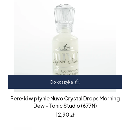
Do koszyka
Perełki w płynie Nuvo Crystal Drops Morning
Dew - Tonic Studio (677N)
Cena
12,90 zł