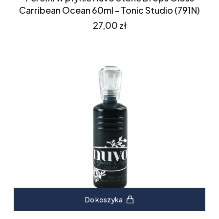
Carribean Ocean 60ml - Tonic Studio (791N)
Cena
27,00 zł
Do koszyka