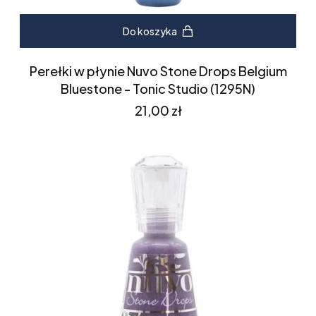
Do koszyka
Perełki w płynie Nuvo Stone Drops Belgium
Bluestone - Tonic Studio (1295N)
Cena
21,00 zł