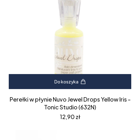
Do koszyka
Perełki w płynie Nuvo Jewel Drops Yellow Iris -
Tonic Studio (632N)
Cena
12,90 zł