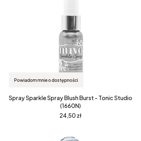
Powiadom mnie o dostępności
Spray Sparkle Spray Blush Burst - Tonic Studio
(1660N)
Cena
24,50 zł