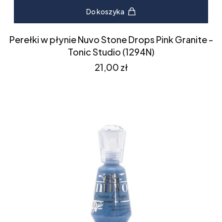
Do koszyka
Perełki w płynie Nuvo Stone Drops Pink Granite -
Tonic Studio (1294N)
Cena
21,00 zł