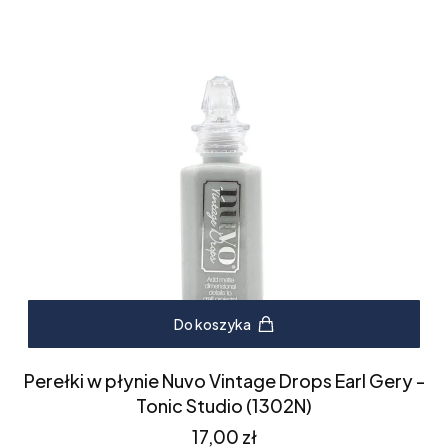
Do koszyka
Perełki w płynie Nuvo Vintage Drops Earl Gery -
Tonic Studio (1302N)
Cena
17,00 zł