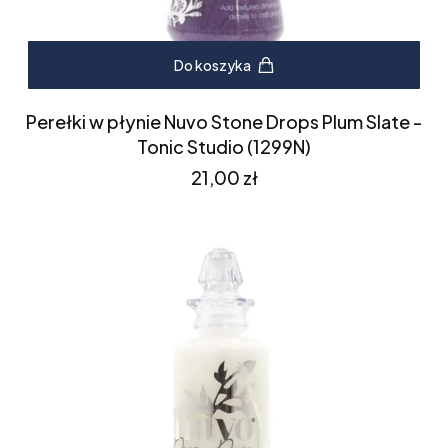
Do koszyka
Perełki w płynie Nuvo Stone Drops Plum Slate -
Tonic Studio (1299N)
Cena
21,00 zł