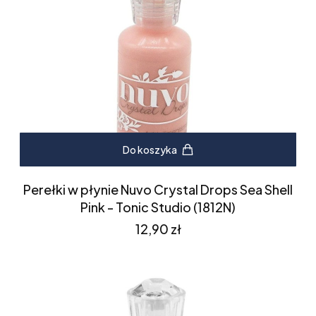
Do koszyka
Perełki w płynie Nuvo Crystal Drops Sea Shell
Pink - Tonic Studio (1812N)
Cena
12,90 zł