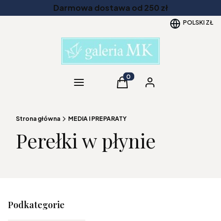
Darmowa dostawa od 250 zł
POLSKI
ZŁ
Kategorie
Produkty w koszyku: 0. Zob
Koszyk
Zaloguj się
Strona główna
MEDIA I PREPARATY
Perełki w płynie
Podkategorie