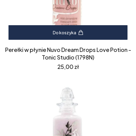
Do koszyka
Perełki w płynie Nuvo Dream Drops Love Potion -
Tonic Studio (1798N)
Cena
25,00 zł