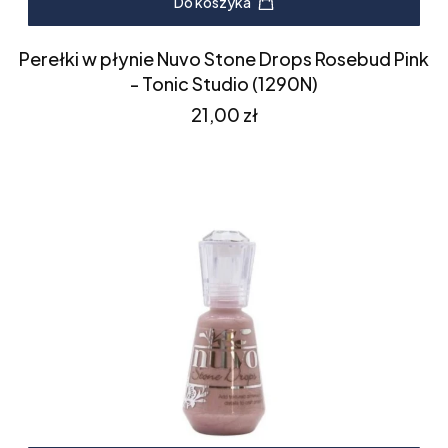
Do koszyka
Perełki w płynie Nuvo Stone Drops Rosebud Pink
- Tonic Studio (1290N)
Cena
21,00 zł