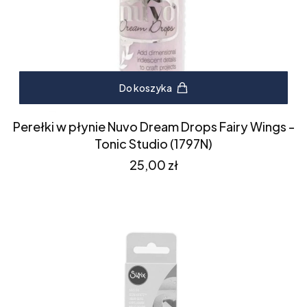
Do koszyka
Perełki w płynie Nuvo Dream Drops Fairy Wings -
Tonic Studio (1797N)
Cena
25,00 zł