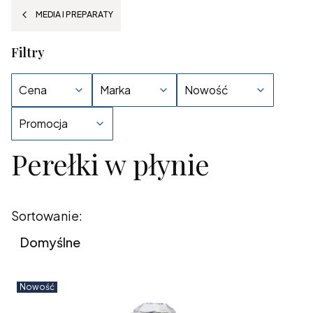
MEDIA I PREPARATY
Filtry
Cena
Marka
Nowość
Promocja
Perełki w płynie
Koniec filtrów
Lista produktów
Sortowanie:
Domyślne
Nowość