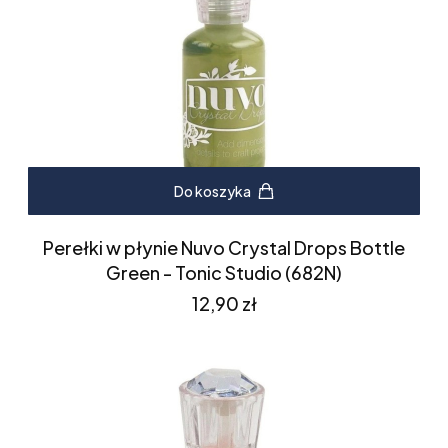
Do koszyka
Perełki w płynie Nuvo Crystal Drops Bottle
Green - Tonic Studio (682N)
Cena
12,90 zł