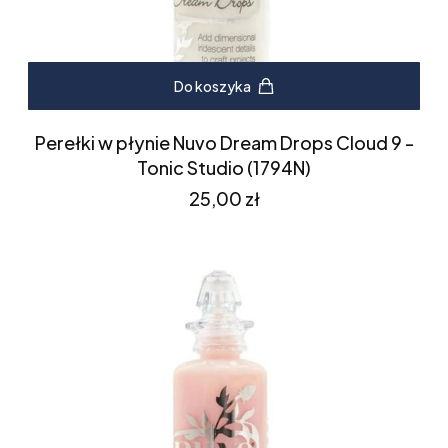
Do koszyka
Perełki w płynie Nuvo Dream Drops Cloud 9 -
Tonic Studio (1794N)
Cena
25,00 zł