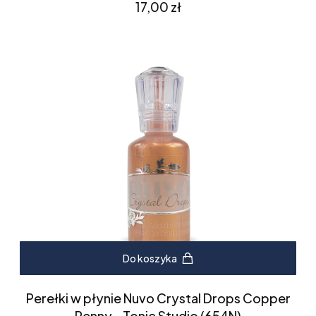
Cena
17,00 zł
Do koszyka
Perełki w płynie Nuvo Crystal Drops Copper
Penny - Tonic Studio (654N)