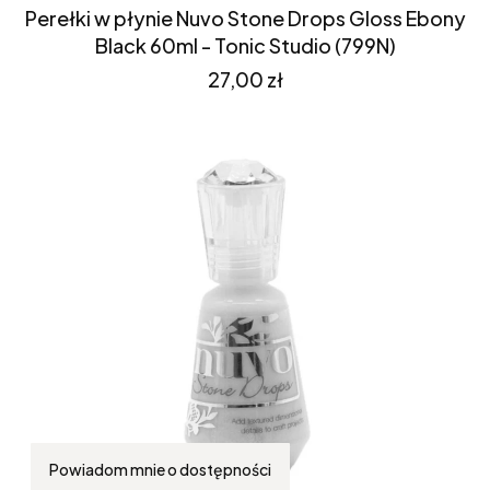
Perełki w płynie Nuvo Stone Drops Gloss Ebony
Black 60ml - Tonic Studio (799N)
Cena
27,00 zł
Powiadom mnie o dostępności