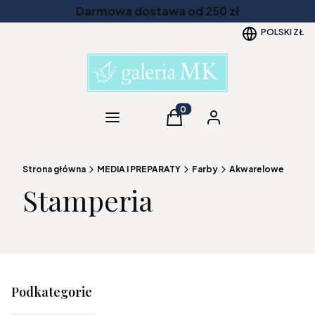
Darmowa dostawa od 250 zł
POLSKI
ZŁ
Kategorie
Produkty w koszyku: 0. Zob
Koszyk
Zaloguj się
Strona główna
MEDIA I PREPARATY
Farby
Akwarelowe
Stamperia
Podkategorie