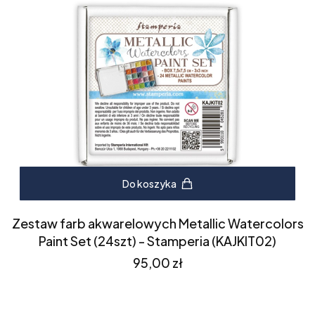
Do koszyka
Zestaw farb akwarelowych Metallic Watercolors
Paint Set (24szt) - Stamperia (KAJKIT02)
Cena
95,00 zł