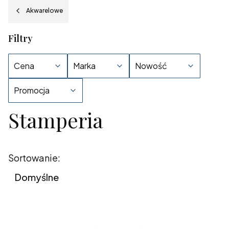
Akwarelowe
Filtry
Cena
Marka
Nowość
Promocja
Stamperia
Koniec filtrów
Lista produktów
Sortowanie:
Domyślne